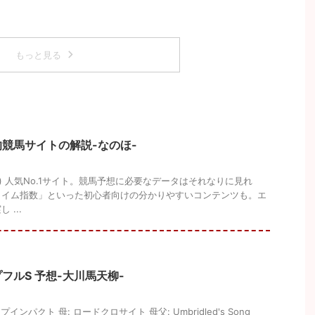
もっと見る
競馬サイトの解説-なのほ-
027円) 人気No.1サイト。競馬予想に必要なデータはそれなりに見れ
タイム指数」といった初心者向けの分かりやすいコンテンツも。エ
...
フルS 予想-大川馬天柳-
インパクト 母: ロードクロサイト 母父: Umbridled's Song