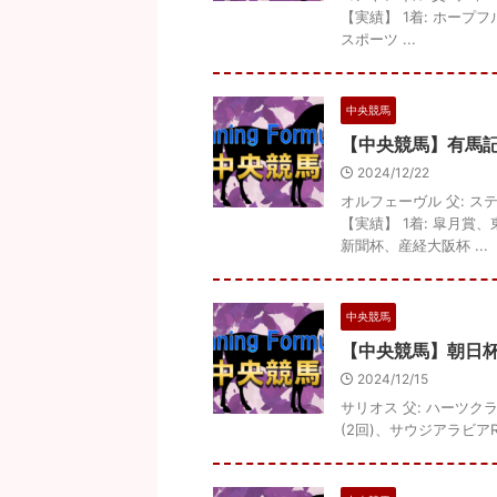
【実績】 1着: ホー
スポーツ ...
中央競馬
【中央競馬】有馬記
2024/12/22
オルフェーヴル 父: ス
【実績】 1着: 皐月賞
新聞杯、産経大阪杯 ...
中央競馬
【中央競馬】朝日杯F
2024/12/15
サリオス 父: ハーツクライ
(2回)、サウジアラビアRC