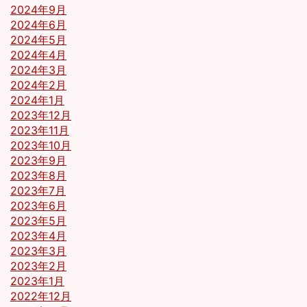
2024年9月
2024年6月
2024年5月
2024年4月
2024年3月
2024年2月
2024年1月
2023年12月
2023年11月
2023年10月
2023年9月
2023年8月
2023年7月
2023年6月
2023年5月
2023年4月
2023年3月
2023年2月
2023年1月
2022年12月