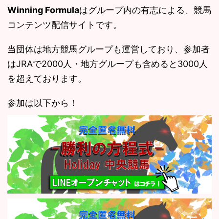
Winning Formula
はグループ内の有志による、競馬
コンテンツ配信サイトです。
当団体は地方競馬グループも運営しており、参加者
はJRAで2000人・地方グループも含めると3000人
を超えております。
参加は以下から！