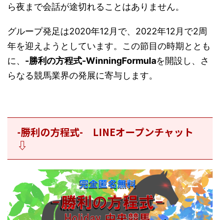
ら夜まで会話が途切れることはありません。
グループ発足は2020年12月で、2022年12月で2周
年を迎えようとしています。この節目の時期ととも
に、
-勝利の方程式-WinningFormula
を開設し、さ
らなる競馬業界の発展に寄与します。
-勝利の方程式- LINEオープンチャット
⇩