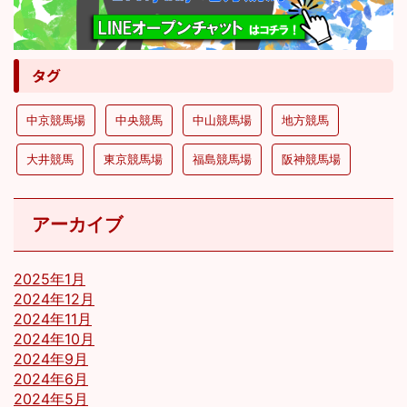
タグ
中京競馬場
中央競馬
中山競馬場
地方競馬
大井競馬
東京競馬場
福島競馬場
阪神競馬場
アーカイブ
2025年1月
2024年12月
2024年11月
2024年10月
2024年9月
2024年6月
2024年5月