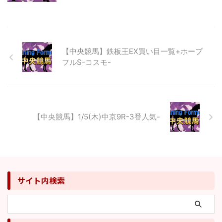
【中央競馬】鉄板王EX買い目一覧+ホープ
フルS-コスモ-
【中央競馬】1/5(木)中京9R-3番人気-
サイト内検索