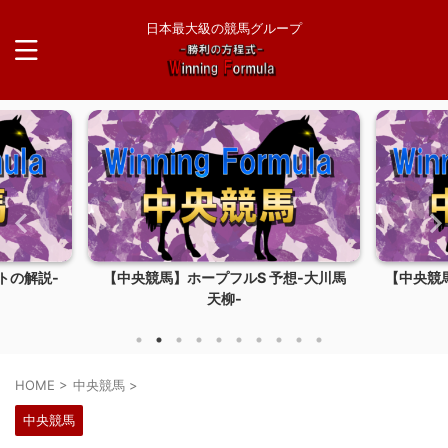
日本最大級の競馬グループ
トの解説-
【中央競馬】ホープフルS 予想-大川馬
【中央競
天柳-
HOME
>
中央競馬
>
中央競馬