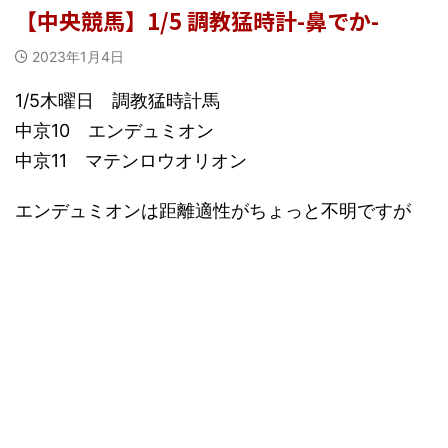
【中央競馬】1/5 調教猛時計-鼻でか-
2023年1月4日
1/5木曜日 調教猛時計馬
中京10 エンデュミオン
中京11 マテンロウオリオン
エンデュミオンは距離適性がちょっと不明ですが