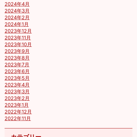
2024年4月
2024年3月
2024年2月
2024年1月
2023年12月
2023年11月
2023年10月
2023年9月
2023年8月
2023年7月
2023年6月
2023年5月
2023年4月
2023年3月
2023年2月
2023年1月
2022年12月
2022年11月