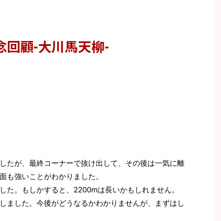
回顧-大川馬天柳-
したが、最終コーナーで抜け出して、その後は一気に離
面も強いことがわかりました。
した。もしかすると、2200mは長いかもしれません。
しました。今後がどうなるかわかりませんが、まずはし