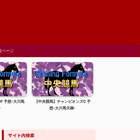
画ページ
F 予想-大川馬
【中央競馬】チャンピオンズC 予
【中央競馬】ジャパンC
-
想-大川馬天柳-
川馬天柳-
サイト内検索