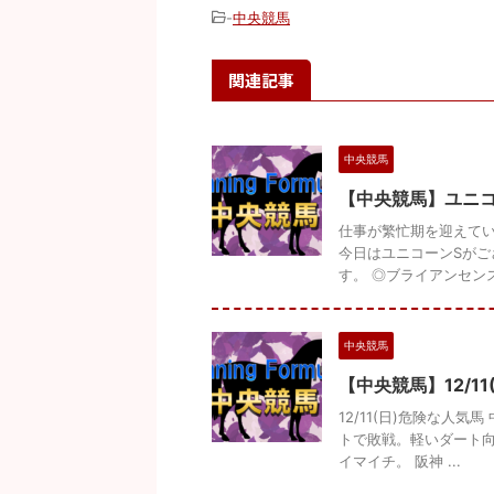
-
中央競馬
関連記事
中央競馬
【中央競馬】ユニコ
仕事が繁忙期を迎えてい
今日はユニコーンSがご
す。 ◎ブライアンセンス 
中央競馬
【中央競馬】12/1
12/11(日)危険な人気
トで敗戦。軽いダート向き
イマイチ。 阪神 ...