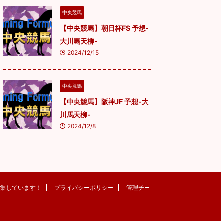
中央競馬
【中央競馬】朝日杯FS 予想-
大川馬天柳-
2024/12/15
中央競馬
【中央競馬】阪神JF 予想-大
川馬天柳-
2024/12/8
を募集しています！
プライバシーポリシー
管理チー