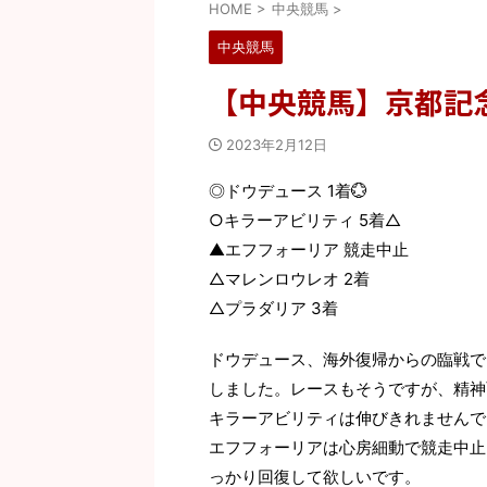
HOME
>
中央競馬
>
中央競馬
【中央競馬】京都記念
2023年2月12日
◎ドウデュース 1着💮
○キラーアビリティ 5着△
▲エフフォーリア 競走中止
△マレンロウレオ 2着
△プラダリア 3着
ドウデュース、海外復帰からの臨戦で
しました。レースもそうですが、精神
キラーアビリティは伸びきれませんで
エフフォーリアは心房細動で競走中止
っかり回復して欲しいです。