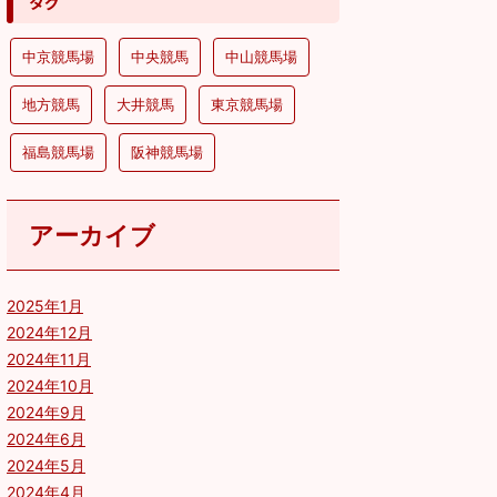
タグ
中京競馬場
中央競馬
中山競馬場
地方競馬
大井競馬
東京競馬場
福島競馬場
阪神競馬場
アーカイブ
2025年1月
2024年12月
2024年11月
2024年10月
2024年9月
2024年6月
2024年5月
2024年4月