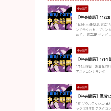
中央競馬
【中央競馬】11/26
11/26(土)推奨馬 東
ンでモタれる。ブリン
めて。 東京2R ザング ..
中央競馬
【中央競馬】1/14
1/14土曜日 調教猛時
アスクコンナモンダ
中央競馬
【中央競馬】重賞ピ
1着 ソウルラッシュ(▲)
ック(◎) 9着 アスク