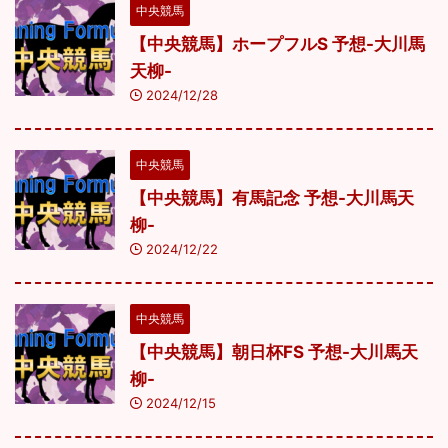
中央競馬
【中央競馬】ホープフルS 予想-大川馬
天柳-
2024/12/28
中央競馬
【中央競馬】有馬記念 予想-大川馬天
柳-
2024/12/22
中央競馬
【中央競馬】朝日杯FS 予想-大川馬天
柳-
2024/12/15