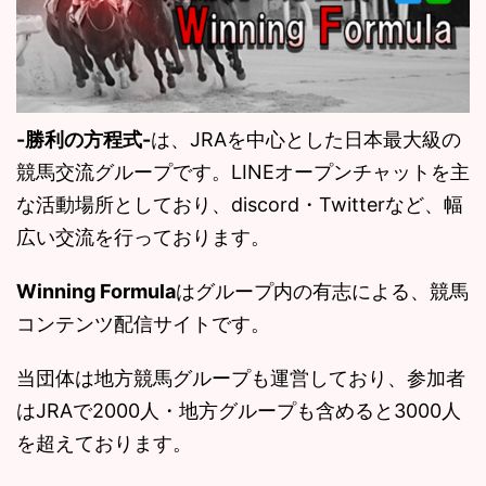
-勝利の方程式-
は、JRAを中心とした日本最大級の
競馬交流グループです。LINEオープンチャットを主
な活動場所としており、discord・Twitterなど、幅
広い交流を行っております。
Winning Formula
はグループ内の有志による、競馬
コンテンツ配信サイトです。
当団体は地方競馬グループも運営しており、参加者
はJRAで2000人・地方グループも含めると3000人
を超えております。