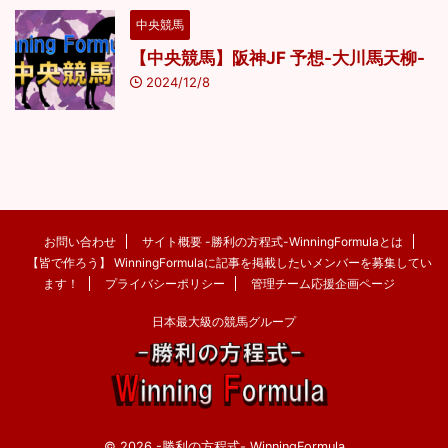
中央競馬
【中央競馬】阪神JF 予想-大川馬天柳-
2024/12/8
お問い合わせ
サイト概要 -勝利の方程式-WinningFormulaとは
【皆で作ろう】 WinningFormulaに記事を掲載したいメンバーを募集してい
ます！
プライバシーポリシー
管理チーム応援企画ページ
日本最大級の競馬グループ
© 2026 -勝利の方程式- WinningFormula