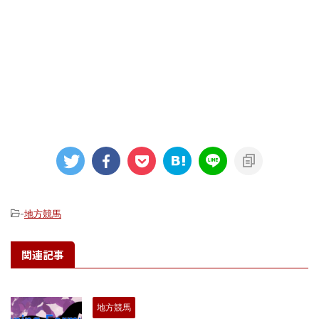
-
地方競馬
関連記事
地方競馬