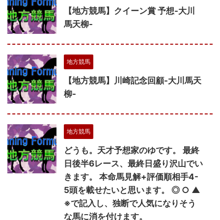
【地方競馬】クイーン賞 予想-大川
馬天柳-
地方競馬
【地方競馬】川崎記念回顧-大川馬天
柳-
地方競馬
どうも。天才予想家のゆです。 最終
日後半6レース、最終日盛り沢山でい
きます。 本命馬見解+評価順相手4-
5頭を載せたいと思います。 ◎ ○ ▲
※で記入し、独断で人気になりそう
な馬に消を付けます。