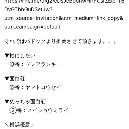
https://line.me/ti/g2/cDsJcBqonwHIrFCsrZEip1Y6
DvGTbhGuDSetJw?
utm_source=invitation&utm_medium=link_copy&
utm_campaign=default
それではパドックより推薦させて頂きます。。。
▼軸にしたい
⑩番：ドンフランキー
▼面白荘
⑮番：ヤマトコウセイ
▼めっちゃ面白荘
②番：メイショウミライ
＼横浜優勝／