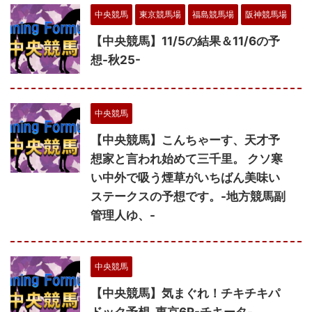
中央競馬
東京競馬場
福島競馬場
阪神競馬場
【中央競馬】11/5の結果＆11/6の予
想-秋25-
中央競馬
【中央競馬】こんちゃーす、天才予
想家と言われ始めて三千里。 クソ寒
い中外で吸う煙草がいちばん美味い
ステークスの予想です。-地方競馬副
管理人ゆ、-
中央競馬
【中央競馬】気まぐれ！チキチキパ