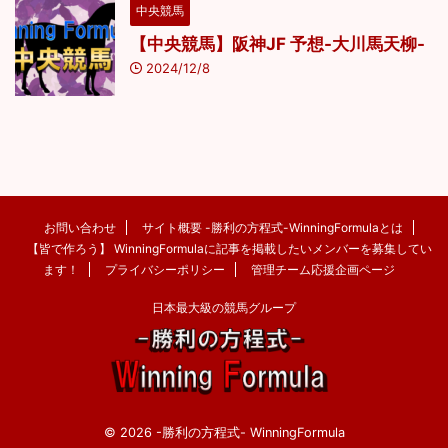
中央競馬
【中央競馬】阪神JF 予想-大川馬天柳-
2024/12/8
お問い合わせ
サイト概要 -勝利の方程式-WinningFormulaとは
【皆で作ろう】 WinningFormulaに記事を掲載したいメンバーを募集してい
ます！
プライバシーポリシー
管理チーム応援企画ページ
日本最大級の競馬グループ
© 2026 -勝利の方程式- WinningFormula