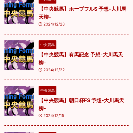
【中央競馬】ホープフルS 予想-大川馬
天柳-
2024/12/28
中央競馬
【中央競馬】有馬記念 予想-大川馬天
柳-
2024/12/22
中央競馬
【中央競馬】朝日杯FS 予想-大川馬天
柳-
2024/12/15