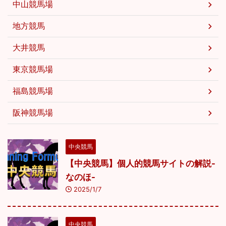
中山競馬場
地方競馬
大井競馬
東京競馬場
福島競馬場
阪神競馬場
中央競馬
【中央競馬】個人的競馬サイトの解説-
なのほ-
2025/1/7
中央競馬