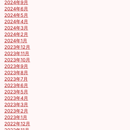
2024年9月
2024年6月
2024年5月
2024年4月
2024年3月
2024年2月
2024年1月
2023年12月
2023年11月
2023年10月
2023年9月
2023年8月
2023年7月
2023年6月
2023年5月
2023年4月
2023年3月
2023年2月
2023年1月
2022年12月