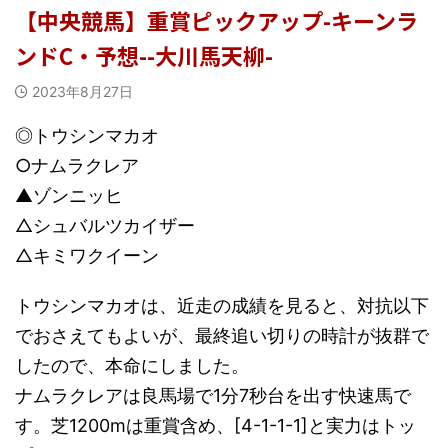
【中央競馬】重賞ピックアップ-キーンラ
ンドC・予想--大川馬天柳-
2023年8月27日
◎トウシンマカオ
○ナムラクレア
▲ゾンニッヒ
△シュバルツカイザー
△キミワクイーン
トウシンマカオは、近走の成績を見ると、対抗以下
でおさえてもよいが、最終追い切りの時計が抜群で
したので、本命にしました。
ナムラクレアは良馬場で1分7秒台を出す快速馬で
す。芝1200mは重賞含め、[4-1-1-1]と実力はトッ