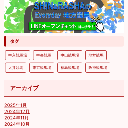
タグ
中京競馬場
中央競馬
中山競馬場
地方競馬
大井競馬
東京競馬場
福島競馬場
阪神競馬場
アーカイブ
2025年1月
2024年12月
2024年11月
2024年10月