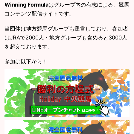
Winning Formula
はグループ内の有志による、競馬
コンテンツ配信サイトです。
当団体は地方競馬グループも運営しており、参加者
はJRAで2000人・地方グループも含めると3000人
を超えております。
参加は以下から！