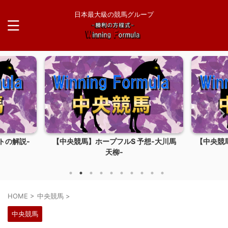
日本最大級の競馬グループ
トの解説-
【中央競馬】ホープフルS 予想-大川馬
【中央競
天柳-
HOME
>
中央競馬
>
中央競馬