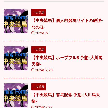
中央競馬
【中央競馬】個人的競馬サイトの解説-
なのほ-
2025/1/7
中央競馬
【中央競馬】ホープフルS 予想-大川馬
天柳-
2024/12/28
中央競馬
【中央競馬】有馬記念 予想-大川馬天
柳-
2024/12/22