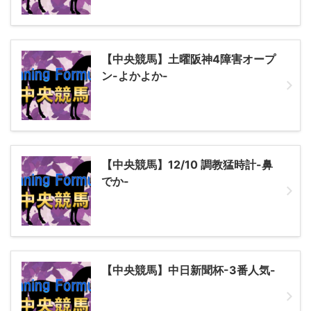
【中央競馬】土曜阪神4障害オープ
ン-よかよか-
【中央競馬】12/10 調教猛時計-鼻
でか-
【中央競馬】中日新聞杯-3番人気-