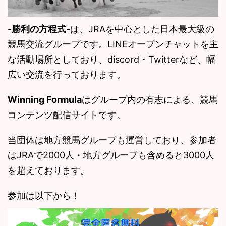
-勝利の方程式-
は、JRAを中心とした日本最大級の
競馬交流グループです。LINEオープンチャットを主
な活動場所としており、discord・Twitterなど、幅
広い交流を行っております。
Winning Formula
はグループ内の有志による、競馬
コンテンツ配信サイトです。
当団体は地方競馬グループも運営しており、参加者
はJRAで2000人・地方グループも含めると3000人
を超えております。
参加は以下から！