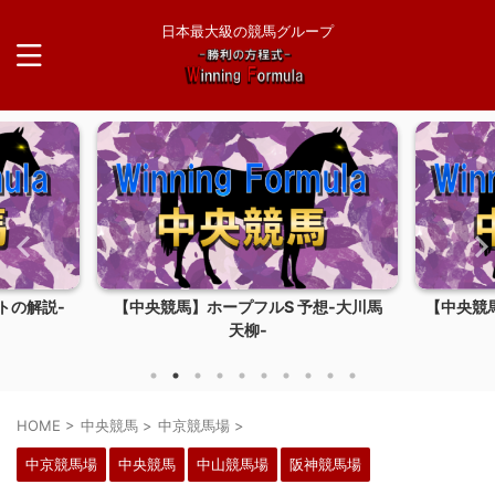
日本最大級の競馬グループ
【中央競馬】ホープフルS 予想-大川馬
【中央競馬】有馬記念 
天柳-
HOME
>
中央競馬
>
中京競馬場
>
中京競馬場
中央競馬
中山競馬場
阪神競馬場