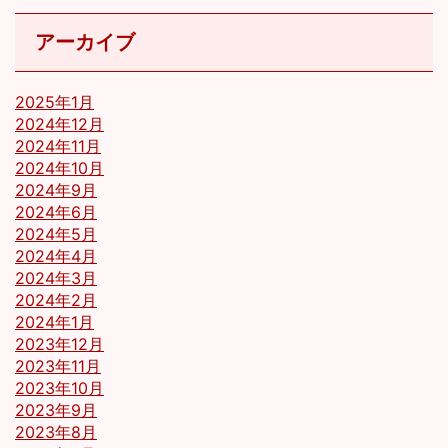
アーカイブ
2025年1月
2024年12月
2024年11月
2024年10月
2024年9月
2024年6月
2024年5月
2024年4月
2024年3月
2024年2月
2024年1月
2023年12月
2023年11月
2023年10月
2023年9月
2023年8月