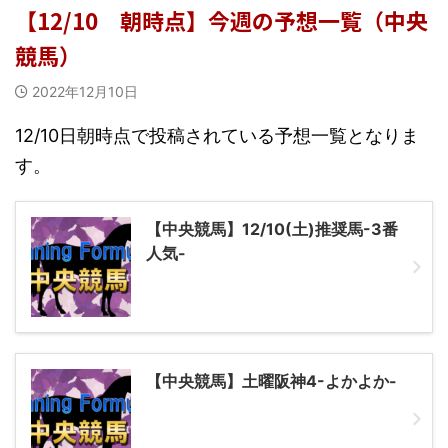
【12/10 朝時点】今週の予想一覧（中央
競馬）
2022年12月10日
12/10日朝時点で投稿されている予想一覧となりま
す。
【中央競馬】12/10(土)推奨馬-3番
人気-
【中央競馬】土曜阪神4-よかよか-