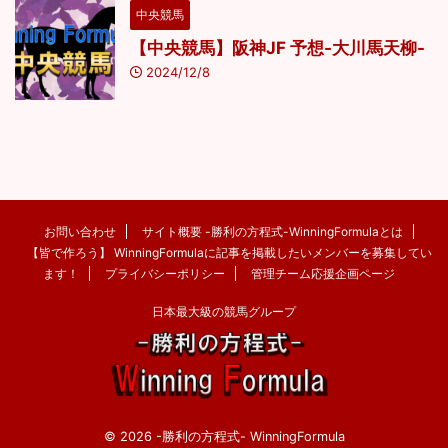
中央競馬
【中央競馬】阪神JF 予想-大川馬天柳-
2024/12/8
お問い合わせ
サイト概要 -勝利の方程式-WinningFormulaとは
【皆で作ろう】 WinningFormulaに記事を掲載したいメンバーを募集してい
ます！
プライバシーポリシー
管理チーム応援企画ページ
日本最大級の競馬グループ
© 2026 -勝利の方程式- WinningFormula