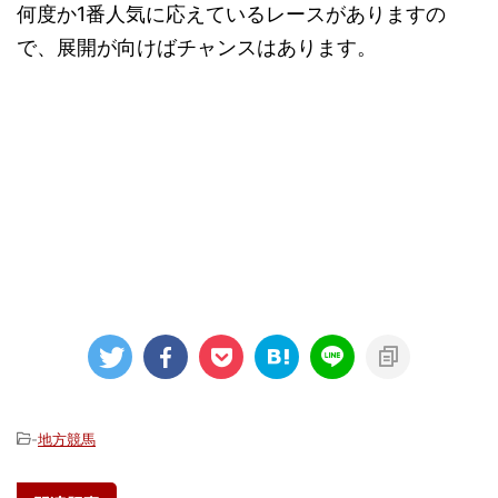
何度か1番人気に応えているレースがありますの
で、展開が向けばチャンスはあります。
-
地方競馬