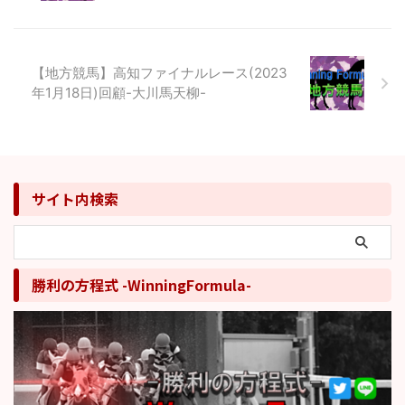
【地方競馬】高知ファイナルレース(2023
年1月18日)回顧-大川馬天柳-
サイト内検索
勝利の方程式 -WinningFormula-