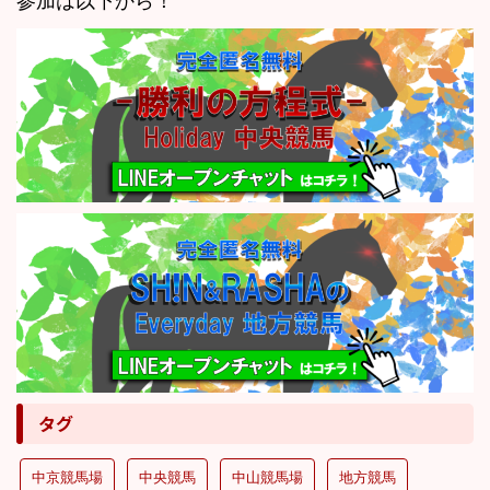
参加は以下から！
タグ
中京競馬場
中央競馬
中山競馬場
地方競馬