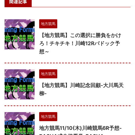
関連記事
地方競馬
【地方競馬】この選択に勝負をかけ
ろ！チキチキ！川崎12Rパドック予
想～
地方競馬
【地方競馬】川崎記念回顧-大川馬天
柳-
地方競馬
地方競馬11/10(木)川崎競馬6R予想-