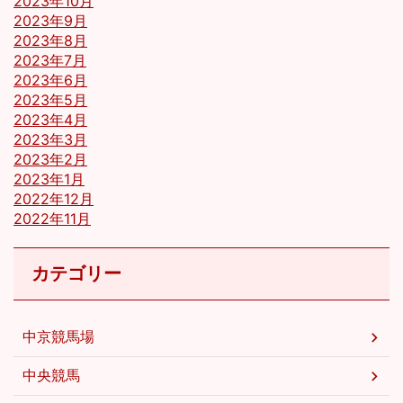
2023年10月
2023年9月
2023年8月
2023年7月
2023年6月
2023年5月
2023年4月
2023年3月
2023年2月
2023年1月
2022年12月
2022年11月
カテゴリー
中京競馬場
中央競馬