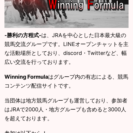
-勝利の方程式-
は、JRAを中心とした日本最大級の
競馬交流グループです。LINEオープンチャットを主
な活動場所としており、discord・Twitterなど、幅
広い交流を行っております。
Winning Formula
はグループ内の有志による、競馬
コンテンツ配信サイトです。
当団体は地方競馬グループも運営しており、参加者
はJRAで2000人・地方グループも含めると3000人
を超えております。