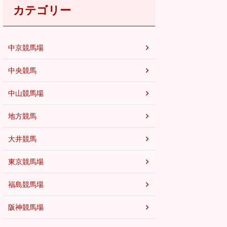
カテゴリー
中京競馬場
中央競馬
中山競馬場
地方競馬
大井競馬
東京競馬場
福島競馬場
阪神競馬場