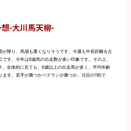
予想-大川馬天柳-
雨が降り、馬場も重くなりそうです。今週も中長距離を占
CCです。今年は8歳馬の出走数が多い印象です。その上、
す。全体的に見ても、6歳以上の出走馬が多く、平均年齢
ります。若手が勝つかベテランが勝つか、注目の1戦で