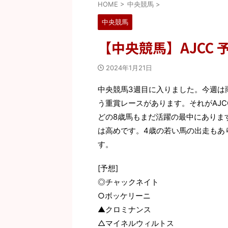
HOME
>
中央競馬
>
中央競馬
【中央競馬】AJCC 
2024年1月21日
中央競馬3週目に入りました。今週は
う重賞レースがあります。それがAJ
どの8歳馬もまだ活躍の最中にありま
は高めです。4歳の若い馬の出走もあ
す。
[予想]
◎チャックネイト
○ボッケリーニ
▲クロミナンス
△マイネルウィルトス