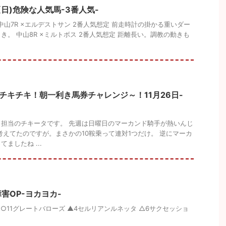
1(日)危険な人気馬-3番人気-
馬 中山7R ×エルデストサン 2番人気想定 前走時計の掛かる重いダー
。 中山8R ×ミルトボス 2番人気想定 距離長い。調教の動きも
チキチキ！朝一利き馬券チャレンジ～！11月26日-
担当のチキータです。 先週は日曜日のマーカンド騎手が熱いんじ
考えてたのですが。まさかの10鞍乗って連対1つだけ。 逆にマーカ
ましたね ...
害OP-ヨカヨカ-
○11グレートバローズ ▲4セルリアンルネッタ △6サクセッショ