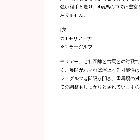
強い相手と走り、4歳馬の中では豊富
ありません。
[穴]
☆1 モリアーナ
☆2 ラーグルフ
モリアーナは初距離と古馬との対戦で
く、展開がハマれば浮上する可能性は
ラーグルフは間隔が開き、重馬場の対
ての調整もしっかりとされていますの