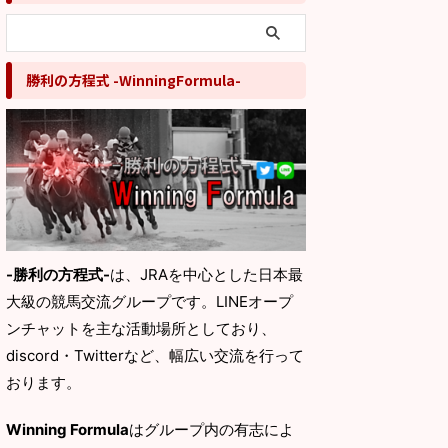
勝利の方程式 -WinningFormula-
-勝利の方程式-
は、JRAを中心とした日本最
大級の競馬交流グループです。LINEオープ
ンチャットを主な活動場所としており、
discord・Twitterなど、幅広い交流を行って
おります。
Winning Formula
はグループ内の有志によ