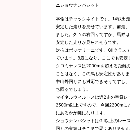
△ショウナンバシット
本命はチャックネイトです。14戦出
安定した走りを見せています。前走、
ました。久々の右回りですが、馬券は
安定した走りが見られそうです。
対抗はボッケリーニです。GⅡクラス
ています。8歳になり、ここでも安定
クロミナンスは2000mを超える距
ことはなく、この馬も安定性があります
中山外回りにも対応できそうですし、
ち回るでしょう。
マイネルウィルトスは近2走の重賞レ
2500m以上ですので、今回2200
にあるかが鍵になります。
ショウナンバシットはGⅡ以上のレー
回りの実績はそこまで悪くありません