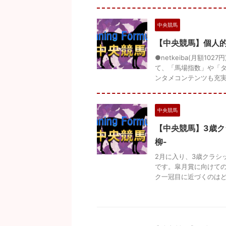
中央競馬
【中央競馬】個人的
●netkeiba(月額1
て、「馬場指数」や「
ンタメコンテンツも充実し 
中央競馬
【中央競馬】3歳ク
柳-
2月に入り、3歳クラシ
です。皐月賞に向けて
ク一冠目に近づくのはどの