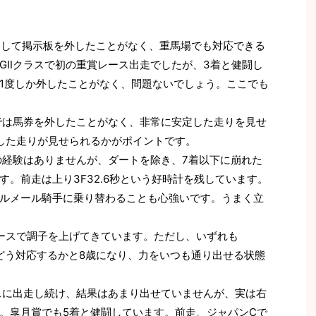
走して掲示板を外したことがなく、重馬場でも対応できる
GⅡクラスで初の重賞レース出走でしたが、3着と健闘し
1度しか外したことがなく、問題ないでしょう。ここでも
では馬券を外したことがなく、非常に安定した走りを見せ
した走りが見せられるかがポイントです。
離の経験はありませんが、ダートを除き、7着以下に崩れた
。前走は上り3F32.6秒という好時計を残しています。
ルメール騎手に乗り替わることも心強いです。うまく立
ースで調子を上げてきています。ただし、いずれも
mにどう対応するかと8歳になり、力をいつも通り出せる状態
スに出走し続け、結果はあまり出せていませんが、実は右
。皐月賞でも5着と健闘しています。前走、ジャパンCで