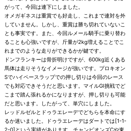
がって、今回は連下にしました。
オメガギネスは重賞でも好走し、これまで連対を外
していません。しかし、重賞は勝ち切れていないこ
とも事実です。また、今回ルメール騎手に乗り替わ
ることも心強いですが、斤量が2kg増えることでこ
れまでのような走りができるかが鍵です。
ドンフランキーは骨折明けですが、600kg近くある
馬体は走りそうなイメージが強いです。プロキオン
Sでハイペースラップでの押し切りは今回のレース
でも対応できそうだと思います。マイルGⅠ挑戦でど
こまで踏ん張れるかになりますが、押し切りも可能
だと思います。したがって、単穴にしました。
レッドルゼルとドゥラエレーデでどちらを本命にす
るか迷いました。ドゥラエレーデはダートでは[1-1-
2-0]という実績があります。チャンピオンズCや東