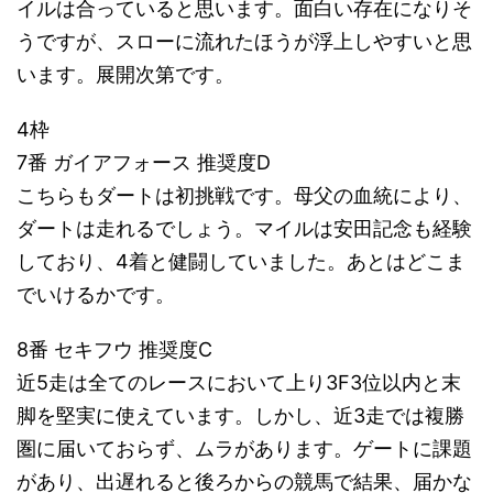
イルは合っていると思います。面白い存在になりそ
うですが、スローに流れたほうが浮上しやすいと思
います。展開次第です。
4枠
7番 ガイアフォース 推奨度D
こちらもダートは初挑戦です。母父の血統により、
ダートは走れるでしょう。マイルは安田記念も経験
しており、4着と健闘していました。あとはどこま
でいけるかです。
8番 セキフウ 推奨度C
近5走は全てのレースにおいて上り3F3位以内と末
脚を堅実に使えています。しかし、近3走では複勝
圏に届いておらず、ムラがあります。ゲートに課題
があり、出遅れると後ろからの競馬で結果、届かな