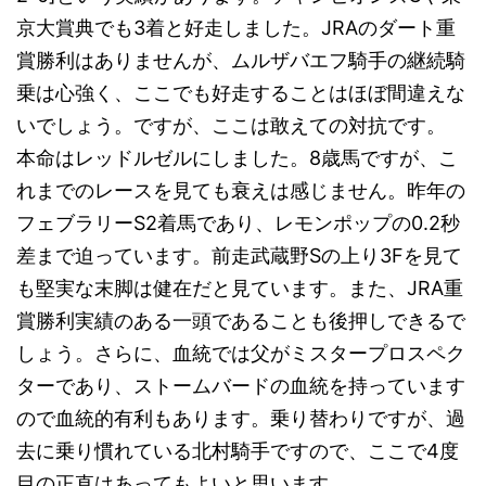
京大賞典でも3着と好走しました。JRAのダート重
賞勝利はありませんが、ムルザバエフ騎手の継続騎
乗は心強く、ここでも好走することはほぼ間違えな
いでしょう。ですが、ここは敢えての対抗です。
本命はレッドルゼルにしました。8歳馬ですが、こ
れまでのレースを見ても衰えは感じません。昨年の
フェブラリーS2着馬であり、レモンポップの0.2秒
差まで迫っています。前走武蔵野Sの上り3Fを見て
も堅実な末脚は健在だと見ています。また、JRA重
賞勝利実績のある一頭であることも後押しできるで
しょう。さらに、血統では父がミスタープロスペク
ターであり、ストームバードの血統を持っています
ので血統的有利もあります。乗り替わりですが、過
去に乗り慣れている北村騎手ですので、ここで4度
目の正直はあってもよいと思います。