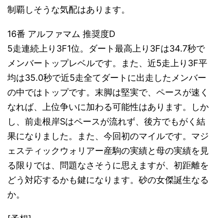
制覇しそうな気配はあります。
16番 アルファマム 推奨度D
5走連続上り3F1位。ダート最高上り3Fは34.7秒で
メンバートップレベルです。また、近5走上り3F平
均は35.0秒で近5走全てダートに出走したメンバー
の中ではトップです。末脚は堅実で、ペースが速く
なれば、上位争いに加わる可能性はあります。しか
し、前走根岸Sはペースが流れず、後方でもがく結
果になりました。また、今回初のマイルです。マジ
ェスティックウォリアー産駒の実績と母の実績を見
る限りでは、問題なさそうに思えますが、初距離を
どう対応するかも鍵になります。砂の女傑誕生なる
か。