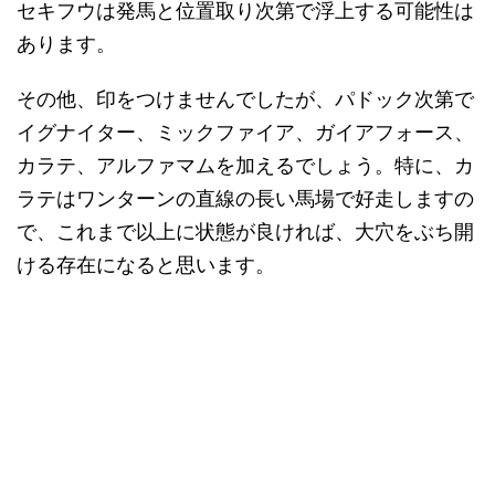
セキフウは発馬と位置取り次第で浮上する可能性は
あります。
その他、印をつけませんでしたが、パドック次第で
イグナイター、ミックファイア、ガイアフォース、
カラテ、アルファマムを加えるでしょう。特に、カ
ラテはワンターンの直線の長い馬場で好走しますの
で、これまで以上に状態が良ければ、大穴をぶち開
ける存在になると思います。