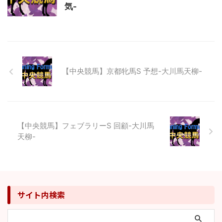
気-
【中央競馬】京都牝馬S 予想-大川馬天柳-
【中央競馬】フェブラリーS 回顧-大川馬
天柳-
サイト内検索