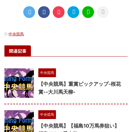
-
中央競馬
関連記事
中央競馬
【中央競馬】重賞ピックアップ-桜花
賞--大川馬天柳-
中央競馬
【中央競馬】【福島10万馬券狙い】