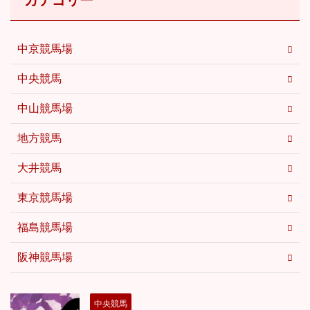
カテゴリー
中京競馬場
中央競馬
中山競馬場
地方競馬
大井競馬
東京競馬場
福島競馬場
阪神競馬場
中央競馬