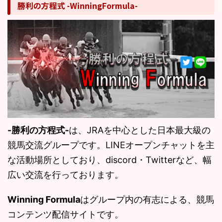
勝利の方程式 -WinningFormula-
-勝利の方程式-
は、JRAを中心とした日本最大級の
競馬交流グループです。LINEオープンチャットを主
な活動場所としており、discord・Twitterなど、幅
広い交流を行っております。
Winning Formula
はグループ内の有志による、競馬
コンテンツ配信サイトです。