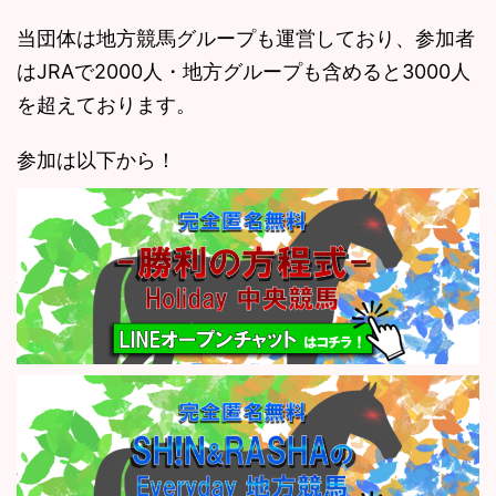
当団体は地方競馬グループも運営しており、参加者
はJRAで2000人・地方グループも含めると3000人
を超えております。
参加は以下から！