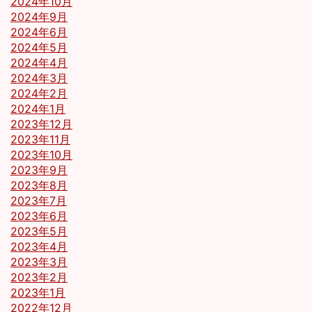
2024年10月
2024年9月
2024年6月
2024年5月
2024年4月
2024年3月
2024年2月
2024年1月
2023年12月
2023年11月
2023年10月
2023年9月
2023年8月
2023年7月
2023年6月
2023年5月
2023年4月
2023年3月
2023年2月
2023年1月
2022年12月