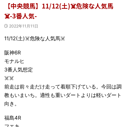
【中央競馬】11/12(土)☠️危険な人気馬
☠️-3番人気-
2022年11月11日
11/12(土)☠️危険な人気馬☠️
阪神6R
モナルヒ
3番人気想定
☠️☠️
前走は前々走だけ走って着順下げている。今回は調
教もいまいち。適性も重いダートよりは軽いダート
向き。
福島4R
フエキ