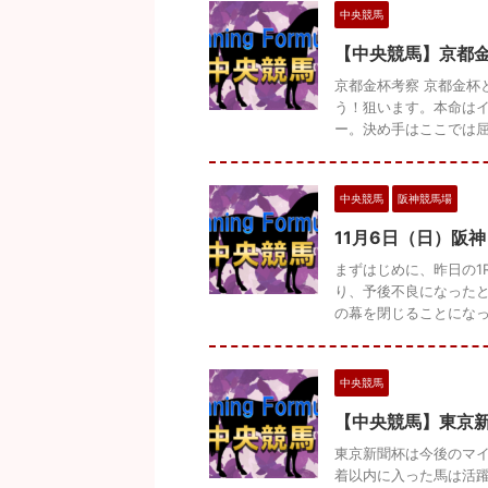
中央競馬
【中央競馬】京都金杯
京都金杯考察 京都金杯
う！狙います。本命はイ
ー。決め手はここでは屈指
中央競馬
阪神競馬場
11月6日（日）阪
まずはじめに、昨日の1
り、予後不良になったと
の幕を閉じることになって
中央競馬
【中央競馬】東京新
東京新聞杯は今後のマイ
着以内に入った馬は活