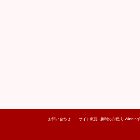
お問い合わせ
サイト概要 -勝利の方程式-WinningF