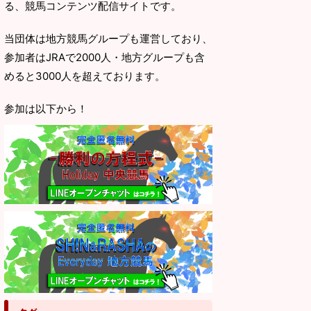
る、競馬コンテンツ配信サイトです。
当団体は地方競馬グループも運営しており、
参加者はJRAで2000人・地方グループも含
めると3000人を超えております。
参加は以下から！