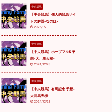
中央競馬
【中央競馬】個人的競馬サイ
トの解説-なのほ-
2025/1/7
中央競馬
【中央競馬】ホープフルS 予
想-大川馬天柳-
2024/12/28
中央競馬
【中央競馬】有馬記念 予想-
大川馬天柳-
2024/12/22