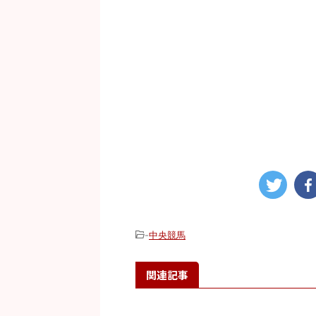
-
中央競馬
関連記事