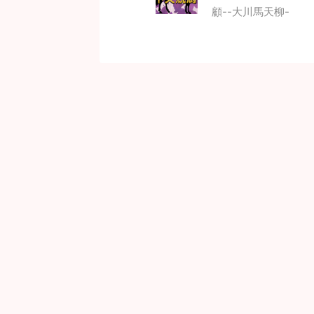
顧--大川馬天柳-