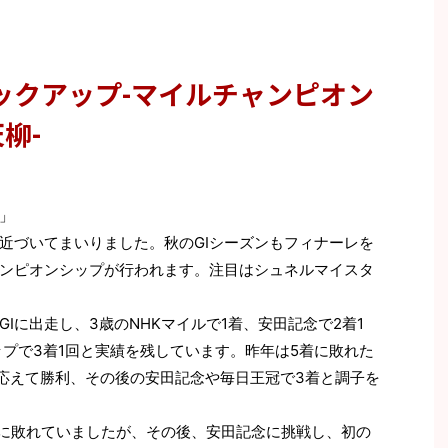
ックアップ-マイルチャンピオン
柳-
」
近づいてまいりました。秋のGⅠシーズンもフィナーレを
ンピオンシップが行われます。注目はシュネルマイスタ
Ⅰに出走し、3歳のNHKマイルで1着、安田記念で2着1
ップで3着1回と実績を残しています。昨年は5着に敗れた
応えて勝利、その後の安田記念や毎日王冠で3着と調子を
着に敗れていましたが、その後、安田記念に挑戦し、初の