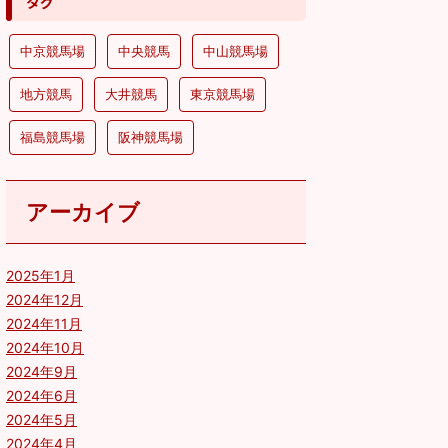
タグ
中京競馬場
中央競馬
中山競馬場
地方競馬
大井競馬
東京競馬場
福島競馬場
阪神競馬場
アーカイブ
2025年1月
2024年12月
2024年11月
2024年10月
2024年9月
2024年6月
2024年5月
2024年4月